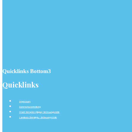
Quicklinks Bottom3
Quicklinks
Impressum
Datenschutzerklärung
Stadt Kempten (Allgäu)- Betreuungsstelle
Landkreis Oberallgäu - Betreuungsstelle