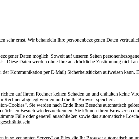
ten sehr ernst. Wir behandeln Ihre personenbezogenen Daten vertraulic
bezogener Daten möglich. Soweit auf unseren Seiten personenbezogene
 Basis. Diese Daten werden ohne Ihre ausdrückliche Zustimmung nicht an
ei der Kommunikation per E-Mail) Sicherheitslücken aufweisen kann. Ei
 richten auf Ihrem Rechner keinen Schaden an und enthalten keine Vire
rem Rechner abgelegt werden und die Ihr Browser speichert.
ion-Cookies“. Sie werden nach Ende Ihres Besuchs automatisch gelösch
m nächsten Besuch wiederzuerkennen. Sie können Ihren Browser so eins
timmte Fälle oder generell ausschließen sowie das automatische Lösch
geschränkt sein.
n in so genannten Server-Log Files, die Ihr Browser automatisch an uns